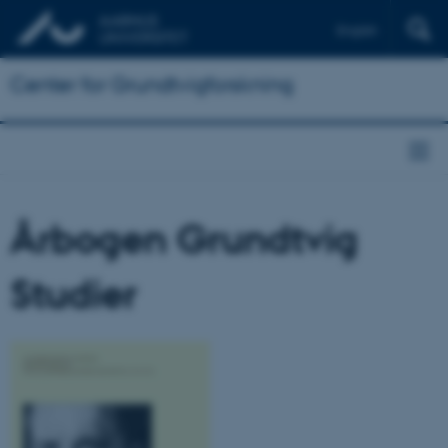
English
Center for Grundtvigforskning
Årbogen Grundtvig
Studier