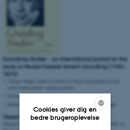
Grundtvig-Studier - An international journal for the
study of Nicolai Frederik Severin Grundtvig (1783-
1872)
Årbogen bringer artikler på fortrinsvis dansk og på engelsk og tysk
med resuméer på hhv. engelsk og dansk.
Orienterer om årets aktuelle Grundtvig-udgivelser.
Indeholder årsberetningen fra formanden for
Grundtvig Selskabet
.
Cookies giver dig en
ENGLISH
Tilgængelig on-line
bedre brugeroplevelse
Årgangene til og med 2021 ligger on-line på Det Kongelige Bibliotek og
DANISH