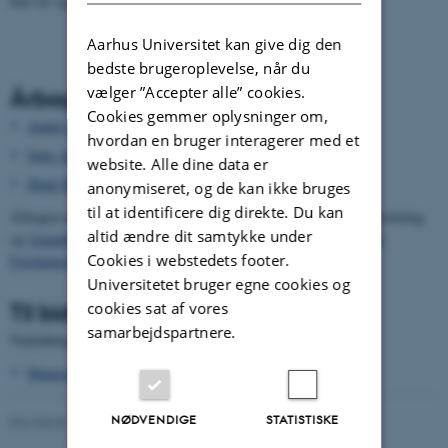
kan ses og downloades gratis
her
.
Aarhus Universitet kan give dig den
bedste brugeroplevelse, når du
vælger ”Accepter alle” cookies.
Årbogsredaktion
Cookies gemmer oplysninger om,
Anders Holm
(ansvarshavende)
hvordan en bruger interagerer med et
Sune Auken
website. Alle dine data er
Mark Bradshaw Busbee
anonymiseret, og de kan ikke bruges
til at identificere dig direkte. Du kan
Årbogen udarbejdes i samarbejde mellem Center for Grundtvigforskning
altid ændre dit samtykke under
og
Grundtvig-Selskabet
og udgives med støtte fra
Danmarks Frie
Cookies i webstedets footer.
Forskningsfond
Universitetet bruger egne cookies og
Til bidragsydere
cookies sat af vores
samarbejdspartnere.
Vejledning til bidragsydere til Grundtvig-Studier
Manusretningslinjer
NØDVENDIGE
STATISTISKE
Revideret 20.10.2025
-
Katrine Frøkjær Baunvig