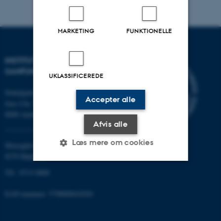
MARKETING
FUNKTIONELLE
INSTITUT FOR KULTUR OG
SAMFUND
UKLASSIFICEREDE
Nobelparken
Accepter alle
Jens Chr. Skous vej 7
8000 Aarhus C
Afvis alle
Læs mere om cookies
Moesgård Allé 20
8270 Højbjerg
Tlf.: 8715 0000
Nødvendige
Statistiske
Marketing
EAN-nummer: 5798000418301
Funktionelle
Uklassificerede