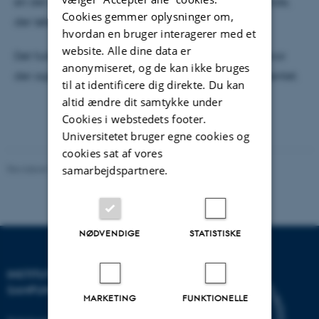
en del af arrangementet Daghøjskolen De Fritgående,
Cookies gemmer oplysninger om,
der løber over tre dage.
hvordan en bruger interagerer med et
website. Alle dine data er
Det fulde program kan ses hos
Teaterbygningen
, hvor
anonymiseret, og de kan ikke bruges
der også er mulighed for at tilmelde sig arrangementet.
til at identificere dig direkte. Du kan
altid ændre dit samtykke under
Cookies i webstedets footer.
Universitetet bruger egne cookies og
cookies sat af vores
Revideret 20.10.2025
-
Katrine Frøkjær Baunvig
samarbejdspartnere.
NØDVENDIGE
STATISTISKE
INSTITUT FOR KULTUR OG
SAMFUND
MARKETING
FUNKTIONELLE