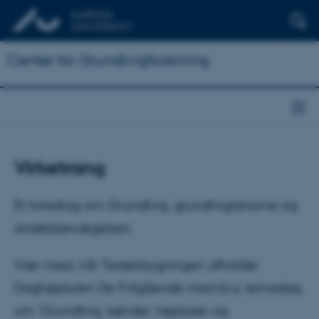
Center for Grundtvigforskning
Virketrang
Et foredrag om Grundtvig, grundtvigianisme og
andelsbevægelsen.
Vær med, når Teaterbygningen afholder
Daghøjskolen De Fritgående med bl.a. temadag
om 'Grundtvig, bønder, højskoler og