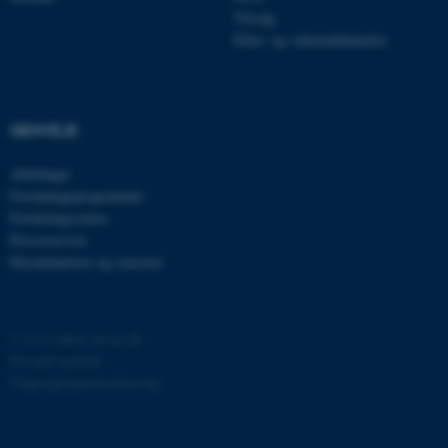
grundlæggende funktioner
Tilvalg
Efter- og videreuddannelse
som navigation mm.
Hjemmesiden kan ikke
fungerer uden disse cookies.
GENVEJE
Afdelinger
Navn
Udbyder / Domæne
Forskningsprogrammer
be_typo_user
TYPO3 Association
Forskningscentre
.au.dk
Presseservice
Eksaminatorer og censorer
fe_typo_user
Typo3 Association
.au.dk
©
—
Cookies på au.dk
Privatlivspolitik
Tilgængelighedserklæring
40350 / i29