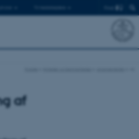
Find
 ph.d.er
Til medarbejdere
Forside
Nyheder og begivenheder
Arrangementer
vis
g af