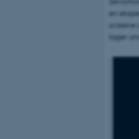
Seniorfo
en ekspe
screene 
ligger un