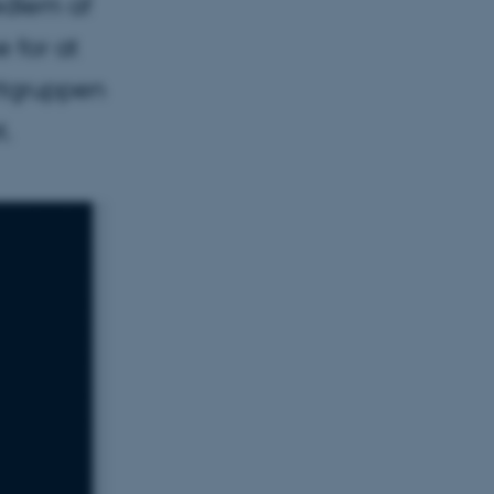
edlem af
 for at
rtgruppen
t.