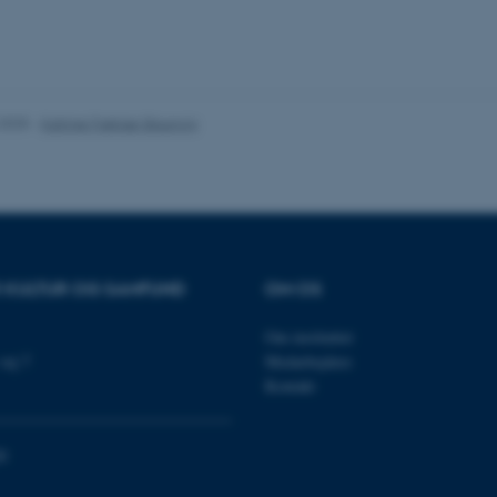
30
Dette cookienavn er fo
Typo3 Association
minutter
webindholdsstyringssyst
.au.dk
som en brugersessionside
muligt at gemme bruger
tilfælde er det muligvis
kan indstilles ved defau
dette kan forhindres af 
.2025
-
Katrine Frøkjær Baunvig
de fleste tilfælde er det in
ødelagt i slutningen af 
indeholder en tilfældig id
specifikke brugerdata.
Session
Denne cookie er en purp
Microsoft Corporation
cookie, der bruges af hj
.au.dk
i Microsoft .net- teknolo
til at opretholde en an
R KULTUR OG SAMFUND
OM OS
Session
Generel formål platform 
Oracle Corporation
websteder skrevet i JSP. 
.au.dk
opretholde en anonym br
Om instituttet
Session
This cookie is set by w
Microsoft Corporation
vej 7
Medarbejdere
Azure cloud platform. It 
.mitstudie.au.dk
to make sure the visitor
Kontakt
to the same server in an
Session
This cookie is used by Mi
Microsoft Corporation
your login information
.login.microsoftonline.com
0
4 uger 2
This cookie is used by Mi
Microsoft Corporation
dage
your login information
login.microsoftonline.com