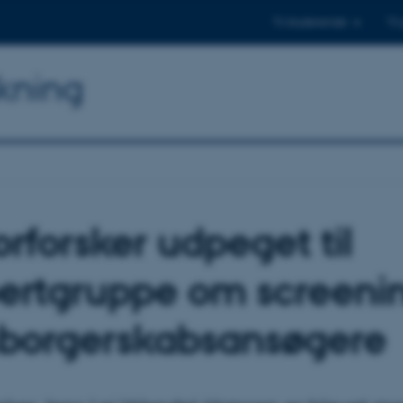
Til studerende
Til
skning
orforsker udpeget til
ertgruppe om screenin
sborgerskabsansøgere