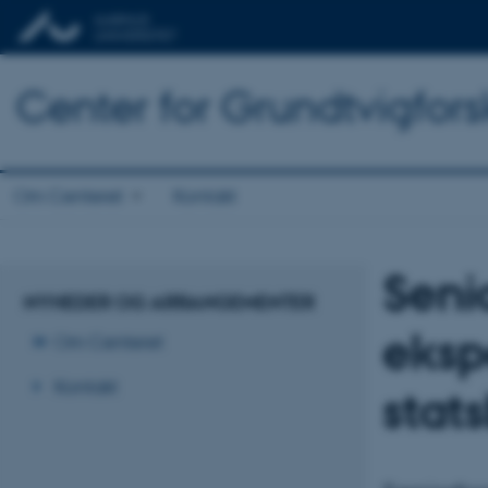
Center for Grundtvigfor
Om Centeret
Kontakt
Seni
NYHEDER OG ARRANGEMENTER
eksp
Om Centeret
Kontakt
stat