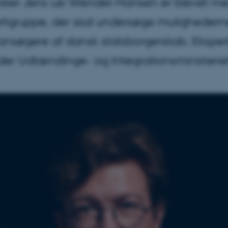
rsker Jens Lei Wendel-Hansen er blevet m
rtgruppe, der skal undersøge mulighederne
ansøgere af dansk statsborgerskab. Ekspe
der Udlændinge- og Integrationsministerie