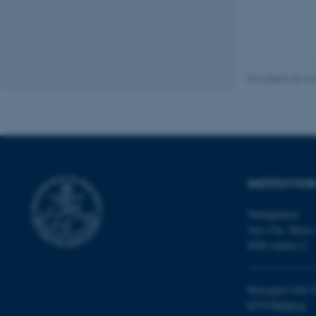
fe_typo_user
Revideret 20.10
ASP.NET_SessionId
INSTITUT FO
JSESSIONID
Nobelparken
ARRAffinity
Jens Chr. Skous 
8000 Aarhus C
esctx
Moesgård Allé 2
8270 Højbjerg
fpc