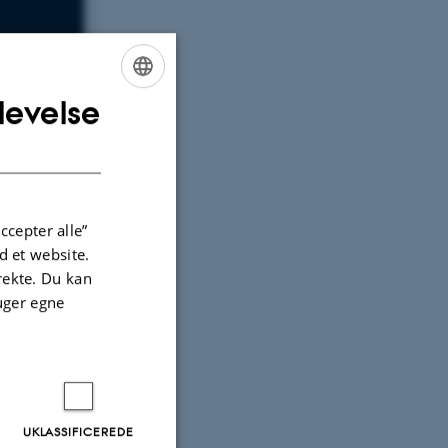
levelse
ENGLISH
DANISH
ccepter alle”
 et website.
irekte. Du kan
uger egne
UKLASSIFICEREDE