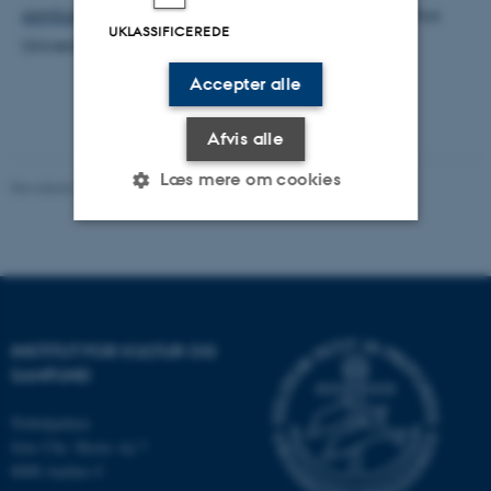
samfundsudvikling
” under LUMEN-centret ved Aarhus
UKLASSIFICEREDE
Universitet.
Accepter alle
Afvis alle
Læs mere om cookies
Revideret 20.10.2025
-
Katrine Frøkjær Baunvig
Nødvendige
Statistiske
Marketing
Funktionelle
Uklassificerede
INSTITUT FOR KULTUR OG
SAMFUND
Nødvendige cookies hjælper
med at gøre hjemmesiden
Nobelparken
Jens Chr. Skous vej 7
brugbar ved at aktivere nogle
8000 Aarhus C
grundlæggende funktioner