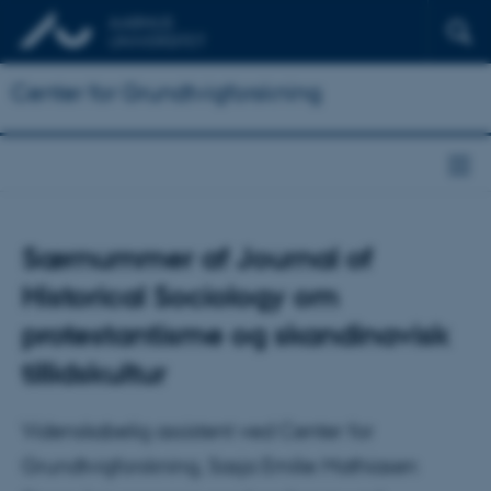
Center for Grundtvigforskning
Særnummer af Journal of
Historical Sociology om
protestantisme og skandinavisk
tillidskultur
Videnskabelig assistent ved Center for
Grundtvigforskning, Sasja Emilie Mathiasen