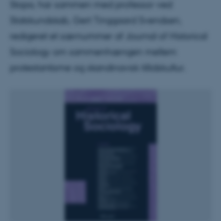
Stopa, har sammen med professor ved
Statskundskab, Gert Tinggaard Svendsen,
redigeret et særnummer af Journal of Historical
Sociology om sammenhængen mellem
protestantisme og skandinavisk tillidskultur.