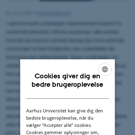
25. januar 2021
af
Stine Guldahl Holst
I særnummeret undersøger internationale forskere fra
samfundsvidenskab, historie og teologi i seks artikler,
hvorvidt og hvordan luthersk teologi kan have påvirket
udviklingen af den tillidskultur, der understøtter de
skandinaviske velfærdsstater. Stopa undersøger i sin
artikel, "Trusting in God and His Earthly Masks: Exploring
the Lutheran Roots of Scandinavian High‐Trust Culture",
Cookies giver dig en
ENGLISH
hvordan sociale forestillinger fra den lutherske teologi
bedre brugeroplevelse
kan have påvirket dansk samfundsudvikling i
DANISH
århundrederne efter reformationen. Stopa analyserer
blandt andet enkelte af N.F.S. Grundtvigs
Aarhus Universitet kan give dig den
demokratikritiske skrifter. I sit skrift
Det Danske Fiir-Kløver
bedste brugeroplevelse, når du
eller Danskheden partisk betragtet
fra 1836 beskriver
vælger ”Accepter alle” cookies.
Cookies gemmer oplysninger om,
N.F.S. Grundtvig det ideelle forhold mellem folk og