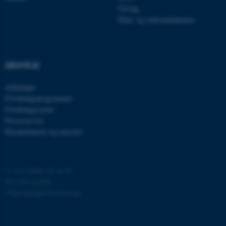
grundlæggende funktioner
Tilvalg
Efter- og videreuddannelse
som navigation mm.
Hjemmesiden kan ikke
fungerer uden disse cookies.
GENVEJE
Afdelinger
Navn
Udbyder / Domæne
Forskningsprogrammer
be_typo_user
TYPO3 Association
Forskningscentre
.au.dk
Presseservice
Eksaminatorer og censorer
fe_typo_user
Typo3 Association
.au.dk
©
—
Cookies på au.dk
Privatlivspolitik
Tilgængelighedserklæring
40350 / i29