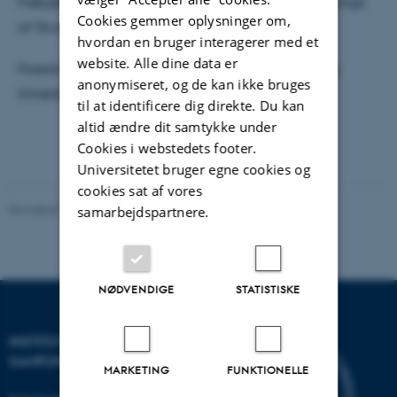
Frøkjær Baunvig, at besvare med hjælp fra bl.a. sange
Cookies gemmer oplysninger om,
af Grundtvig.
hvordan en bruger interagerer med et
website. Alle dine data er
Foredraget arrangeres af Morsø Folkeuniversitet og
anonymiseret, og de kan ikke bruges
tilmelding kan ske
her
.
til at identificere dig direkte. Du kan
altid ændre dit samtykke under
Cookies i webstedets footer.
Universitetet bruger egne cookies og
cookies sat af vores
Revideret 20.10.2025
-
Katrine Frøkjær Baunvig
samarbejdspartnere.
NØDVENDIGE
STATISTISKE
INSTITUT FOR KULTUR OG
SAMFUND
MARKETING
FUNKTIONELLE