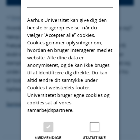
DANISH
Af
Stine Guldahl Holst
Aarhus Universitet kan give dig den
bedste brugeroplevelse, når du
Hvordan føler vi forbundethed, når vi sidder hver for sig?
vælger ”Accepter alle” cookies.
Netop dét spørgsmål forsøger centerleder Katrine
Cookies gemmer oplysninger om,
Frøkjær Baunvig og andre Zetland-medlemmer at få
hvordan en bruger interagerer med et
skabt en offentlig samtale om, når hun d. 23. februar
website. Alle dine data er
stempler ind i Zetlands virtuelle forsamlingshus. Med sig
anonymiseret, og de kan ikke bruges
under armen har Katrine Frøkjær Baunvig indsigter fra
til at identificere dig direkte. Du kan
altid ændre dit samtykke under
sit forskningsprojekt om virtuelle ritualer og virtuel
Cookies i webstedets footer.
fællessang.
Universitetet bruger egne cookies og
cookies sat af vores
Samtalen finder sted her.
samarbejdspartnere.
NØDVENDIGE
STATISTISKE