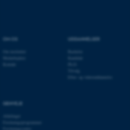
Nødvendige cookies hjælper
med at gøre hjemmesiden
brugbar ved at aktivere nogle
grundlæggende funktioner
OM OS
UDDANNELSER
som navigation mm.
Om instituttet
Bachelor
Hjemmesiden kan ikke
Medarbejdere
Kandidat
fungerer uden disse cookies.
Kontakt
Ph.D.
Tilvalg
Efter- og videreuddannelse
Navn
Udbyder / Domæne
be_typo_user
TYPO3 Association
.au.dk
GENVEJE
Afdelinger
fe_typo_user
Typo3 Association
Forskningsprogrammer
.au.dk
Forskningscentre