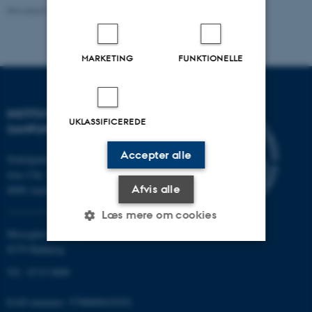
Revideret 20.10.2025
-
Katrine Frøkjær Baunvig
MARKETING
FUNKTIONELLE
INSTITUT FOR KULTUR OG
UKLASSIFICEREDE
SAMFUND
Accepter alle
Nobelparken
Jens Chr. Skous vej 7
Afvis alle
8000 Aarhus C
Læs mere om cookies
Moesgård Allé 20
8270 Højbjerg
Nødvendige
Statistiske
Marketing
Tlf.: 8715 0000
Funktionelle
Uklassificerede
EAN-nummer: 5798000418301