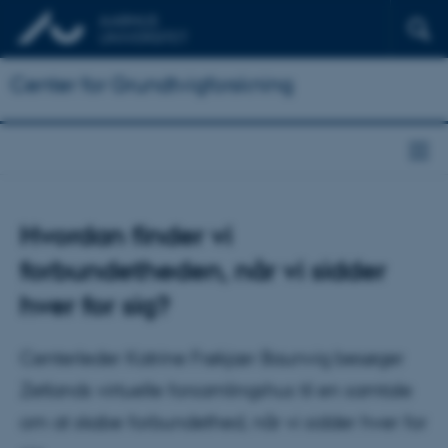
Center for Grundtvigforskning
Hvordan finder vi
forbundetheden, når vi sidder
hver for sig?
Centerleder Katrine Frøkjær Baunvig besøger
Zetlands virtuelle forsamlingshus til en samtale
om at skabe forbundethed, når vi sidder hver for